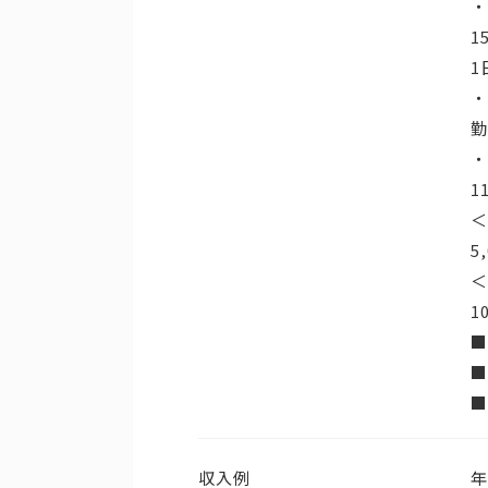
・
1
1
・
勤
・
1
＜
5
＜
1
■
■
収入例