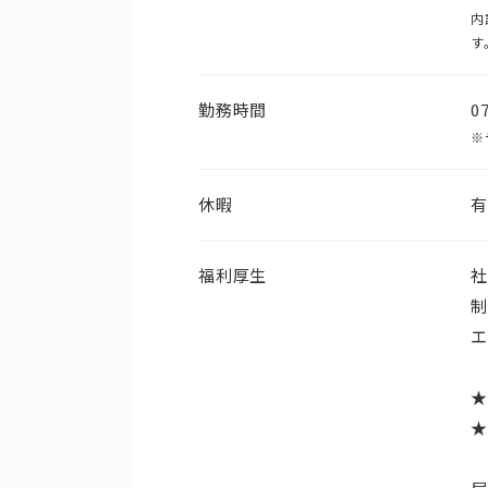
内
す
勤務時間
0
※
休暇
有
福利厚生
社
制
エ
★
★