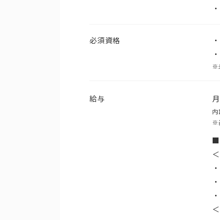
・
必須資格
※
給与
内
※
■
＜
・
・
・
＜