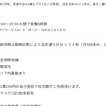
訳) 月給、家族手当(18歳以下が2子いる想定)、住宅手当の12ヶ月分、賞与（
。
7:00〜19:30 の間で実働8時間
デイサービスは、8：30～17：30のみとなります。
給休暇は勤務日数により法定通り付与 シフト制（月9日休み、2
会保険完備
服貸与
リア内異動あり
1食200円の自己負担で社内食がご利用頂けます。
マスク1日1枚支給有