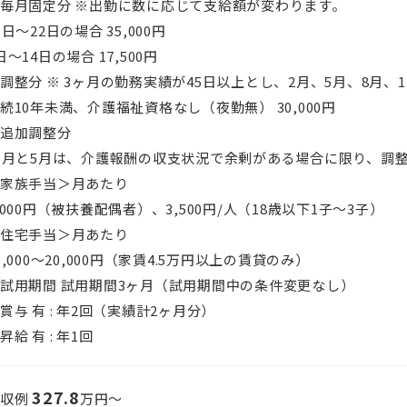
毎月固定分 ※出勤に数に応じて支給額が変わります。
5日〜22日の場合 35,000円
日〜14日の場合 17,500円
調整分 ※ 3ヶ月の勤務実績が45日以上とし、2月、5月、8月、
続10年未満、介護福祉資格なし（夜勤無） 30,000円
追加調整分
1月と5月は、介護報酬の収支状況で余剰がある場合に限り、調
家族手当＞月あたり
,000円（被扶養配偶者）、3,500円/人（18歳以下1子〜3子）
住宅手当＞月あたり
0,000～20,000円（家賃4.5万円以上の賃貸のみ）
■試用期間
試用期間3ヶ月（試用期間中の条件変更なし）
賞与 有 :
年2回（実績計2ヶ月分）
昇給 有 :
年1回
327.8
年収例
万円〜