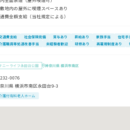
屋内全面禁煙（屋外喫煙可）
敷地内の屋外に喫煙スペースあり
通費全額支給（当社規定による）
交通費支給
社会保険完備
賞与あり
昇給あり
家族手当
住宅手
介護職員等処遇改善手当
未経験者歓迎
研修あり
再雇用制度あり
サニーライフ永田台公園
神奈川県 横浜市南区
232-0076
奈川県 横浜市南区永田台9-3
介護付有料老人ホーム