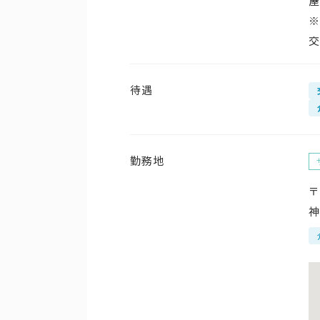
※
交
待遇
勤務地
〒
神