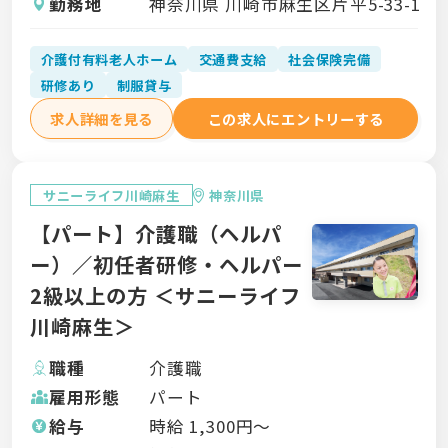
勤務地
神奈川県 川崎市麻生区片平5-33-1
介護付有料老人ホーム
交通費支給
社会保険完備
研修あり
制服貸与
求人詳細を見る
この求人にエントリーする
サニーライフ川崎麻生
神奈川県
【パート】介護職（ヘルパ
ー）／初任者研修・ヘルパー
2級以上の方 ＜サニーライフ
川崎麻生＞
職種
介護職
雇用形態
パート
給与
時給
1,300
円〜