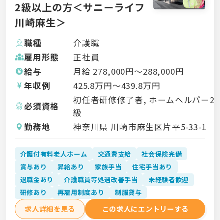
2級以上の方＜サニーライフ
川崎麻生＞
職種
介護職
雇用形態
正社員
給与
月給
278,000
円〜
288,000
円
年収例
425.8
万円〜
439.8
万円
初任者研修修了者, ホームヘルパー2
必須資格
級
勤務地
神奈川県 川崎市麻生区片平5-33-1
介護付有料老人ホーム
交通費支給
社会保険完備
賞与あり
昇給あり
家族手当
住宅手当あり
退職金あり
介護職員等処遇改善手当
未経験者歓迎
研修あり
再雇用制度あり
制服貸与
求人詳細を見る
この求人にエントリーする