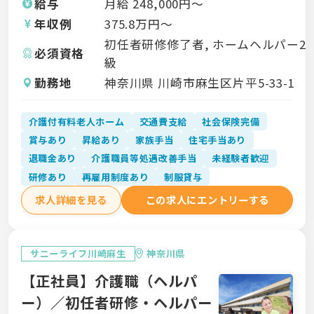
給与
月給
248,000
円〜
年収例
375.8
万円〜
初任者研修修了者, ホームヘルパー2
必須資格
級
勤務地
神奈川県 川崎市麻生区片平5-33-1
介護付有料老人ホーム
交通費支給
社会保険完備
賞与あり
昇給あり
家族手当
住宅手当あり
退職金あり
介護職員等処遇改善手当
未経験者歓迎
研修あり
再雇用制度あり
制服貸与
求人詳細を見る
この求人にエントリーする
サニーライフ川崎麻生
神奈川県
【正社員】介護職（ヘルパ
ー）／初任者研修・ヘルパー