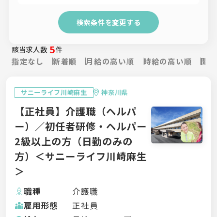
検索条件を変更する
5
該当求人数
件
指定なし
新着順
月給の高い順
時給の高い順
開設
サニーライフ川崎麻生
神奈川県
【正社員】介護職（ヘルパ
ー）／初任者研修・ヘルパー
2級以上の方（日勤のみの
方）＜サニーライフ川崎麻生
＞
職種
介護職
雇用形態
正社員