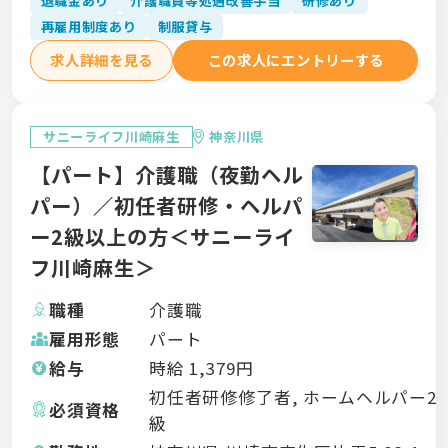
退職金あり
介護職員等処遇改善手当
研修あり
再雇用制度あり
制服貸与
求人詳細を見る
この求人にエントリーする
サニーライフ川崎麻生
神奈川県
【パート】介護職（夜勤ヘル
パー）／初任者研修・ヘルパ
ー2級以上の方＜サニーライ
フ川崎麻生＞
職種
介護職
雇用形態
パート
給与
時給
1,379
円
初任者研修修了者, ホームヘルパー2
必須資格
級