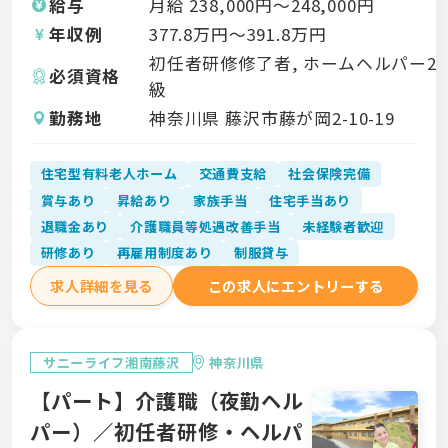
給与
月給
238,000
円〜
248,000
円
年収例
377.8
万円〜
391.8
万円
初任者研修修了者, ホームヘルパー2
必須資格
級
勤務地
神奈川県 藤沢市藤が岡2-10-19
住宅型有料老人ホーム
交通費支給
社会保険完備
賞与あり
昇給あり
家族手当
住宅手当あり
退職金あり
介護職員等処遇改善手当
未経験者歓迎
研修あり
再雇用制度あり
制服貸与
求人詳細を見る
この求人にエントリーする
サニーライフ湘南藤沢
神奈川県
【パート】介護職（夜勤ヘル
パー）／初任者研修・ヘルパ