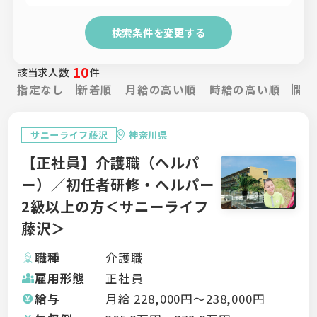
検索条件を変更する
10
該当求人数
件
指定なし
新着順
月給の高い順
時給の高い順
開設
サニーライフ藤沢
神奈川県
【正社員】介護職（ヘルパ
ー）／初任者研修・ヘルパー
2級以上の方＜サニーライフ
藤沢＞
職種
介護職
雇用形態
正社員
給与
月給
228,000
円〜
238,000
円