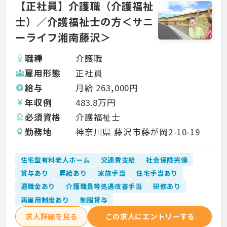
【正社員】介護職（介護福祉
士）／介護福祉士の方＜サニ
ーライフ湘南藤沢＞
職種
介護職
雇用形態
正社員
給与
月給
263,000
円
年収例
483.8
万円
必須資格
介護福祉士
勤務地
神奈川県 藤沢市藤が岡2-10-19
住宅型有料老人ホーム
交通費支給
社会保険完備
賞与あり
昇給あり
家族手当
住宅手当あり
退職金あり
介護職員等処遇改善手当
研修あり
再雇用制度あり
制服貸与
求人詳細を見る
この求人にエントリーする