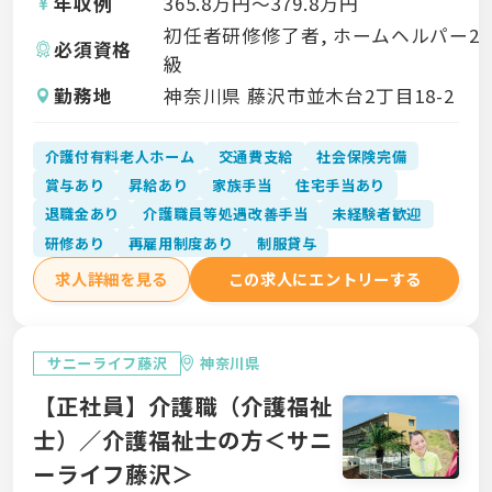
年収例
365.8
万円〜
379.8
万円
初任者研修修了者, ホームヘルパー2
必須資格
級
勤務地
神奈川県 藤沢市並木台2丁目18-2
介護付有料老人ホーム
交通費支給
社会保険完備
賞与あり
昇給あり
家族手当
住宅手当あり
退職金あり
介護職員等処遇改善手当
未経験者歓迎
研修あり
再雇用制度あり
制服貸与
求人詳細を見る
この求人にエントリーする
サニーライフ藤沢
神奈川県
【正社員】介護職（介護福祉
士）／介護福祉士の方＜サニ
ーライフ藤沢＞