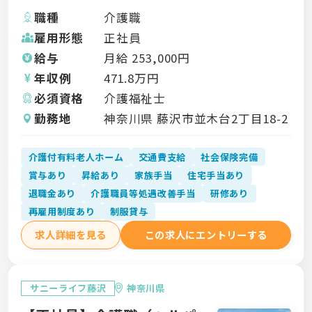
職種
介護職
雇用形態
正社員
給与
月給
253,000
円
年収例
471.8
万円
必須資格
介護福祉士
勤務地
神奈川県 藤沢市並木台2丁目18-2
介護付有料老人ホーム
交通費支給
社会保険完備
賞与あり
昇給あり
家族手当
住宅手当あり
退職金あり
介護職員等処遇改善手当
研修あり
再雇用制度あり
制服貸与
求人詳細を見る
この求人にエントリーする
サニーライフ藤沢
神奈川県