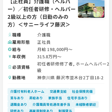
【正社員】介護職（ヘルパ
ー）／初任者研修・ヘルパー
2級以上の方（日勤のみの
方）＜サニーライフ藤沢＞
職種
介護職
雇用形態
正社員
給与
月給
198,000
円〜
年収例
315.8
万円〜
初任者研修修了者, ホームヘルパー2
必須資格
級
勤務地
神奈川県 藤沢市並木台2丁目18-2
介護付有料老人ホーム
交通費支給
社会保険完備
賞与あり
昇給あり
家族手当
住宅手当あり
退職金あり
介護職員等処遇改善手当
未経験者歓迎
研修あり
再雇用制度あり
制服貸与