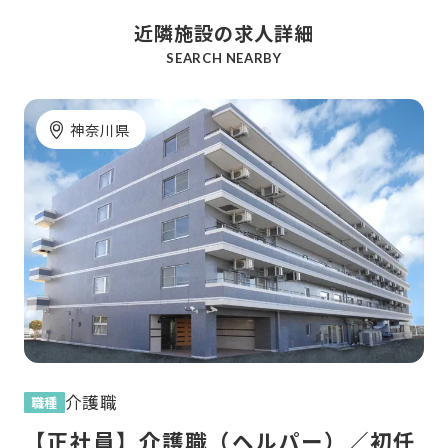
近隣施設の求人詳細
SEARCH NEARBY
神奈川県
介護職
職種
職
任
【正社員】介護職（ヘルパー）／初任
【