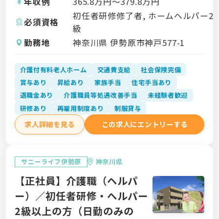
年収例
365.8
万円〜
379.8
万円
初任者研修修了者, ホームヘルパー2
必須資格
級
勤務地
神奈川県 伊勢原市神戸577-1
介護付有料老人ホーム
交通費支給
社会保険完備
賞与あり
昇給あり
家族手当
住宅手当あり
退職金あり
介護職員等処遇改善手当
未経験者歓迎
研修あり
再雇用制度あり
制服貸与
求人詳細を見る
この求人にエントリーする
サニーライフ伊勢原
神奈川県
【正社員】介護職（ヘルパ
ー）／初任者研修・ヘルパー
2級以上の方（日勤のみの