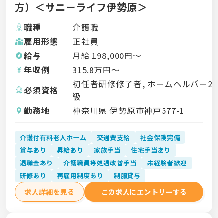
方）＜サニーライフ伊勢原＞
職種
介護職
雇用形態
正社員
給与
月給
198,000
円〜
年収例
315.8
万円〜
初任者研修修了者, ホームヘルパー2
必須資格
級
勤務地
神奈川県 伊勢原市神戸577-1
介護付有料老人ホーム
交通費支給
社会保険完備
賞与あり
昇給あり
家族手当
住宅手当あり
退職金あり
介護職員等処遇改善手当
未経験者歓迎
研修あり
再雇用制度あり
制服貸与
求人詳細を見る
この求人にエントリーする