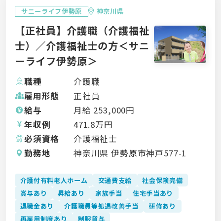
サニーライフ伊勢原
神奈川県
【正社員】介護職（介護福祉
士）／介護福祉士の方＜サニ
ーライフ伊勢原＞
職種
介護職
雇用形態
正社員
給与
月給
253,000
円
年収例
471.8
万円
必須資格
介護福祉士
勤務地
神奈川県 伊勢原市神戸577-1
介護付有料老人ホーム
交通費支給
社会保険完備
賞与あり
昇給あり
家族手当
住宅手当あり
退職金あり
介護職員等処遇改善手当
研修あり
再雇用制度あり
制服貸与