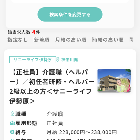
検索条件を変更する
4
該当求人数
件
指定なし
新着順
月給の高い順
時給の高い順
開設
サニーライフ伊勢原
神奈川県
【正社員】介護職（ヘルパ
ー）／初任者研修・ヘルパー
2級以上の方＜サニーライフ
伊勢原＞
職種
介護職
雇用形態
正社員
給与
月給
228,000
円〜
238,000
円