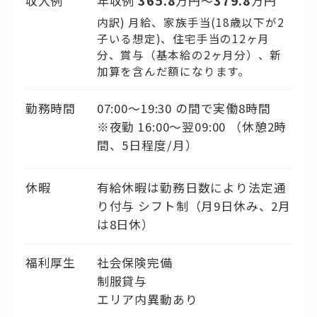
収入例
年収例
万円〜
万円
内訳) 月給、家族手当(18歳以下が2
子いる想定)、住宅手当の12ヶ月
分、賞与（基本給の2ヶ月分）、新
加算を含んだ額になります。
勤務時間
07:00〜19:30 の間で実働8時間
※夜勤 16:00〜翌09:00 （休憩2時
間、5日程度/月）
休暇
有給休暇は勤務日数により法定通
り付与 シフト制（月9日休み、2月
は8日休）
福利厚生
社会保険完備
制服貸与
エリア内異動あり