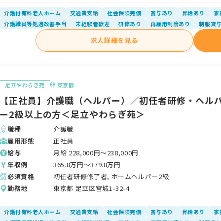
介護付有料老人ホーム
交通費支給
社会保険完備
賞与あり
昇給あり
家
介護職員等処遇改善手当
未経験者歓迎
研修あり
再雇用制度あり
制服貸
求人詳細を見る
足立やわらぎ苑
東京都
【正社員】介護職（ヘルパー）／初任者研修・ヘル
ー2級以上の方＜足立やわらぎ苑＞
職種
介護職
雇用形態
正社員
給与
月給
228,000
円〜
238,000
円
年収例
365.8
万円〜
379.8
万円
必須資格
初任者研修修了者, ホームヘルパー2級
勤務地
東京都 足立区宮城1-32-4
介護付有料老人ホーム
交通費支給
社会保険完備
賞与あり
昇給あり
家