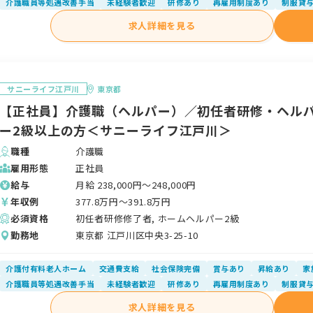
介護職員等処遇改善手当
未経験者歓迎
研修あり
再雇用制度あり
制服貸
求人詳細を見る
サニーライフ江戸川
東京都
【正社員】介護職（ヘルパー）／初任者研修・ヘル
ー2級以上の方＜サニーライフ江戸川＞
職種
介護職
雇用形態
正社員
給与
月給
238,000
円〜
248,000
円
年収例
377.8
万円〜
391.8
万円
必須資格
初任者研修修了者, ホームヘルパー2級
勤務地
東京都 江戸川区中央3-25-10
介護付有料老人ホーム
交通費支給
社会保険完備
賞与あり
昇給あり
家
介護職員等処遇改善手当
未経験者歓迎
研修あり
再雇用制度あり
制服貸
求人詳細を見る