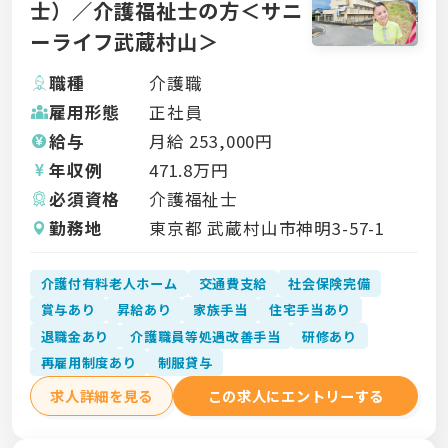
士）／介護福祉士の方＜サニ
ーライフ武蔵村山＞
職種
介護職
雇用形態
正社員
給与
月給
253,000
円
年収例
471.8
万円
必須資格
介護福祉士
勤務地
東京都 武蔵村山市神明3-57-1
介護付有料老人ホーム
交通費支給
社会保険完備
賞与あり
昇給あり
家族手当
住宅手当あり
退職金あり
介護職員等処遇改善手当
研修あり
再雇用制度あり
制服貸与
求人詳細を見る
この求人にエントリーする