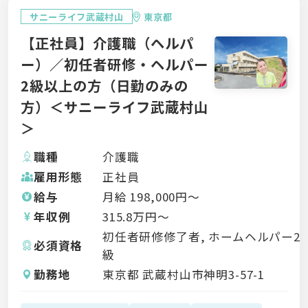
サニーライフ武蔵村山
東京都
【正社員】介護職（ヘルパ
ー）／初任者研修・ヘルパー
2級以上の方（日勤のみの
方）＜サニーライフ武蔵村山
＞
職種
介護職
雇用形態
正社員
給与
月給
198,000
円〜
年収例
315.8
万円〜
初任者研修修了者, ホームヘルパー2
必須資格
級
勤務地
東京都 武蔵村山市神明3-57-1