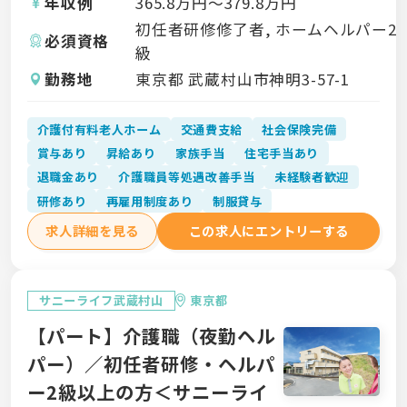
年収例
365.8
万円〜
379.8
万円
初任者研修修了者, ホームヘルパー2
必須資格
級
勤務地
東京都 武蔵村山市神明3-57-1
介護付有料老人ホーム
交通費支給
社会保険完備
賞与あり
昇給あり
家族手当
住宅手当あり
退職金あり
介護職員等処遇改善手当
未経験者歓迎
研修あり
再雇用制度あり
制服貸与
求人詳細を見る
この求人にエントリーする
サニーライフ武蔵村山
東京都
【パート】介護職（夜勤ヘル
パー）／初任者研修・ヘルパ
ー2級以上の方＜サニーライ