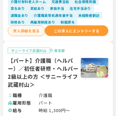
介護付有料老人ホーム
交通費支給
社会保険完備
賞与あり
昇給あり
家族手当
住宅手当あり
退職金あり
介護職員等処遇改善手当
未経験者歓迎
研修あり
再雇用制度あり
制服貸与
求人詳細を見る
この求人にエントリーする
サニーライフ武蔵村山
東京都
【パート】介護職（ヘルパ
ー）／初任者研修・ヘルパー
2級以上の方 ＜サニーライフ
武蔵村山＞
職種
介護職
雇用形態
パート
給与
時給
1,300
円〜