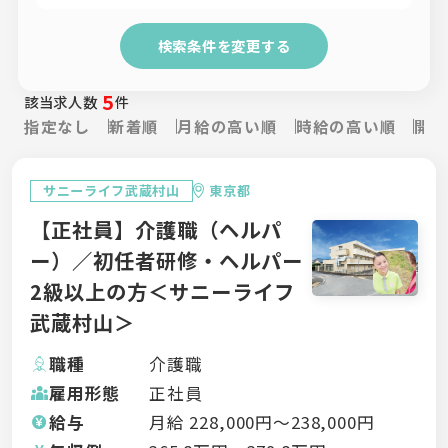
検索条件を変更する
5
該当求人数
件
指定なし
新着順
月給の高い順
時給の高い順
開設
サニーライフ武蔵村山
東京都
【正社員】介護職（ヘルパ
ー）／初任者研修・ヘルパー
2級以上の方＜サニーライフ
武蔵村山＞
職種
介護職
雇用形態
正社員
給与
月給
228,000
円〜
238,000
円