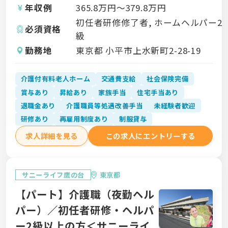
年収例
365.8
万円〜
379.8
万円
初任者研修修了者, ホームヘルパー2
必須資格
級
勤務地
東京都 小平市上水新町2-28-19
介護付有料老人ホーム
交通費支給
社会保険完備
賞与あり
昇給あり
家族手当
住宅手当あり
退職金あり
介護職員等処遇改善手当
未経験者歓迎
研修あり
再雇用制度あり
制服貸与
求人詳細を見る
この求人にエントリーする
サニーライフ鷹の台
東京都
【パート】介護職（夜勤ヘル
パー）／初任者研修・ヘルパ
ー2級以上の方＜サニーライ