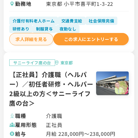
勤務地
東京都 小平市喜平町1-3-22
介護付有料老人ホーム
交通費支給
社会保険完備
研修あり
制服貸与
夜勤なし
求人詳細を見る
この求人にエントリーする
サニーライフ鷹の台
東京都
【正社員】介護職（ヘルパ
ー）／初任者研修・ヘルパー
2級以上の方＜サニーライフ
鷹の台＞
職種
介護職
雇用形態
正社員
給与
月給
228,000
円〜
238,000
円