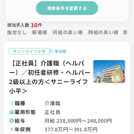
検索条件を変更する
10
該当求人数
件
指定なし
新着順
月給の高い順
時給の高い順
開設
サニーライフ小平
東京都
【正社員】介護職（ヘルパ
ー）／初任者研修・ヘルパー
2級以上の方＜サニーライフ
小平＞
職種
介護職
雇用形態
正社員
給与
月給
238,000
円〜
248,000
円
年収例
377.8
万円〜
391.8
万円