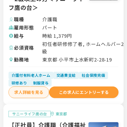
フ鷹の台＞
職種
介護職
雇用形態
パート
給与
時給
1,379
円
初任者研修修了者, ホームヘルパー2
必須資格
級
勤務地
東京都 小平市上水新町2-28-19
介護付有料老人ホーム
交通費支給
社会保険完備
研修あり
制服貸与
求人詳細を見る
この求人にエントリーする
サニーライフ鷹の台
東京都
【正社員】介護職（介護福祉