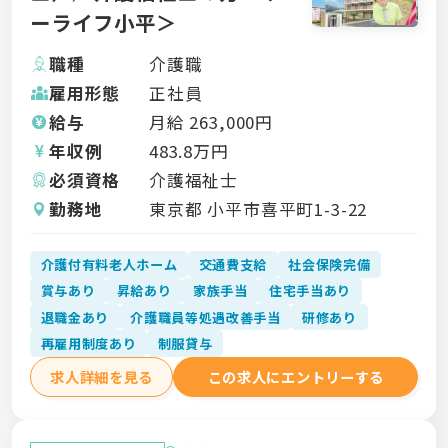
ーライフ小平＞
職種
介護職
雇用形態
正社員
給与
月給
263,000
円
年収例
483.8
万円
必須資格
介護福祉士
勤務地
東京都 小平市喜平町1-3-22
介護付有料老人ホーム
交通費支給
社会保険完備
賞与あり
昇給あり
家族手当
住宅手当あり
退職金あり
介護職員等処遇改善手当
研修あり
再雇用制度あり
制服貸与
求人詳細を見る
この求人にエントリーする