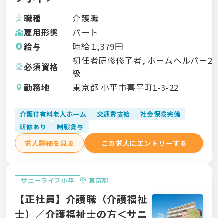
職種
介護職
雇用形態
パート
給与
時給
1,379
円
初任者研修修了者, ホームヘルパー2
必須資格
級
勤務地
東京都 小平市喜平町1-3-22
介護付有料老人ホーム
交通費支給
社会保険完備
研修あり
制服貸与
求人詳細を見る
この求人にエントリーする
サニーライフ小平
東京都
【正社員】介護職（介護福祉
士）／介護福祉士の方＜サニ