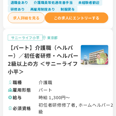
退職金あり
介護職員等処遇改善手当
未経験者歓迎
研修あり
再雇用制度あり
制服貸与
求人詳細を見る
この求人にエントリーする
サニーライフ小平
東京都
【パート】介護職（ヘルパ
ー）／初任者研修・ヘルパー
2級以上の方 ＜サニーライフ
小平＞
職種
介護職
雇用形態
パート
給与
時給
1,300
円〜
初任者研修修了者, ホームヘルパー2
必須資格
級