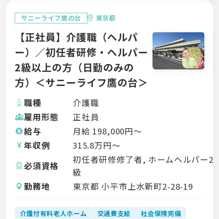
サニーライフ鷹の台
東京都
【正社員】介護職（ヘルパ
ー）／初任者研修・ヘルパー
2級以上の方（日勤のみの
方）＜サニーライフ鷹の台＞
職種
介護職
雇用形態
正社員
給与
月給
198,000
円〜
年収例
315.8
万円〜
初任者研修修了者, ホームヘルパー2
必須資格
級
勤務地
東京都 小平市上水新町2-28-19
介護付有料老人ホーム
交通費支給
社会保険完備