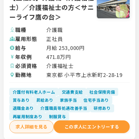
士）／介護福祉士の方＜サニ
ーライフ鷹の台＞
職種
介護職
雇用形態
正社員
給与
月給
253,000
円
年収例
471.8
万円
必須資格
介護福祉士
勤務地
東京都 小平市上水新町2-28-19
介護付有料老人ホーム
交通費支給
社会保険完備
賞与あり
昇給あり
家族手当
住宅手当あり
退職金あり
介護職員等処遇改善手当
研修あり
再雇用制度あり
制服貸与
求人詳細を見る
この求人にエントリーする