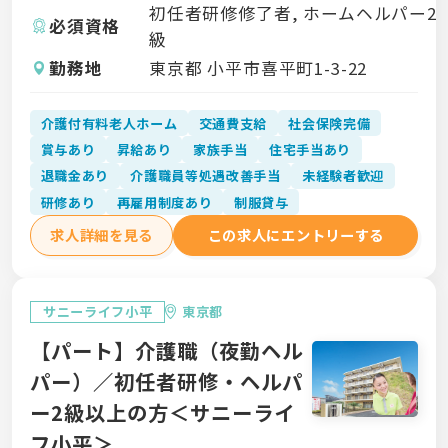
初任者研修修了者, ホームヘルパー2
必須資格
級
勤務地
東京都 小平市喜平町1-3-22
介護付有料老人ホーム
交通費支給
社会保険完備
賞与あり
昇給あり
家族手当
住宅手当あり
退職金あり
介護職員等処遇改善手当
未経験者歓迎
研修あり
再雇用制度あり
制服貸与
求人詳細を見る
この求人にエントリーする
サニーライフ小平
東京都
【パート】介護職（夜勤ヘル
パー）／初任者研修・ヘルパ
ー2級以上の方＜サニーライ
フ小平＞