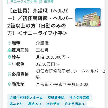
サニーライフ小平
東京都
【正社員】介護職（ヘルパ
ー）／初任者研修・ヘルパー
2級以上の方（日勤のみの
方）＜サニーライフ小平＞
職種
介護職
雇用形態
正社員
給与
月給
208,000
円〜
年収例
327.8
万円〜
初任者研修修了者, ホームヘルパー2
必須資格
級
勤務地
東京都 小平市喜平町1-3-22
介護付有料老人ホーム
交通費支給
社会保険完備
賞与あり
昇給あり
家族手当
住宅手当あり