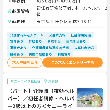
年収例
425.8
万円〜
439.8
万円
初任者研修修了者, ホームヘルパー2
必須資格
級
勤務地
東京都 世田谷区船橋7-13-11
介護付有料老人ホーム
交通費支給
社会保険完備
賞与あり
昇給あり
家族手当
住宅手当あり
退職金あり
介護職員等処遇改善手当
未経験者歓迎
研修あり
再雇用制度あり
制服貸与
求人詳細を見る
この求人にエントリーする
サニーライフ世田谷
東京都
【パート】介護職（夜勤ヘル
パー）／初任者研修・ヘルパ
ー2級以上の方＜サニーライ