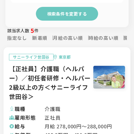
検索条件を変更する
5
該当求人数
件
指定なし
新着順
月給の高い順
時給の高い順
開設
サニーライフ世田谷
東京都
【正社員】介護職（ヘルパ
ー）／初任者研修・ヘルパー
2級以上の方＜サニーライフ
世田谷＞
職種
介護職
雇用形態
正社員
給与
月給
278,000
円〜
288,000
円