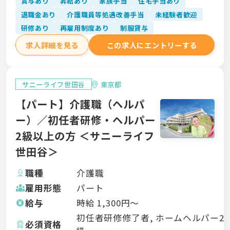
賞与あり
昇給あり
家族手当
住宅手当あり
退職金あり
介護職員等処遇改善手当
未経験者歓迎
研修あり
再雇用制度あり
制服貸与
求人詳細を見る
この求人にエントリーする
サニーライフ世田谷
東京都
【パート】介護職（ヘルパ
ー）／初任者研修・ヘルパー
2級以上の方 ＜サニーライフ
世田谷＞
職種
介護職
雇用形態
パート
給与
時給
1,300
円〜
初任者研修修了者, ホームヘルパー2
必須資格