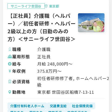
サニーライフ世田谷
東京都
【正社員】介護職（ヘルパ
ー）／初任者研修・ヘルパー
2級以上の方（日勤のみの
方）＜サニーライフ世田谷＞
職種
介護職
雇用形態
正社員
給与
月給
248,000
円〜
年収例
375.8
万円〜
初任者研修修了者, ホームヘルパー2
必須資格
級
勤務地
東京都 世田谷区船橋7-13-11
介護付有料老人ホーム
交通費支給
社会保険完備