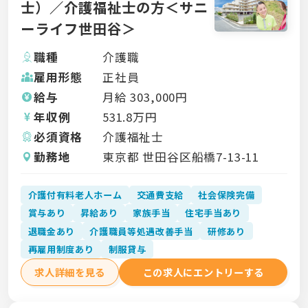
士）／介護福祉士の方＜サニ
ーライフ世田谷＞
職種
介護職
雇用形態
正社員
給与
月給
303,000
円
年収例
531.8
万円
必須資格
介護福祉士
勤務地
東京都 世田谷区船橋7-13-11
介護付有料老人ホーム
交通費支給
社会保険完備
賞与あり
昇給あり
家族手当
住宅手当あり
退職金あり
介護職員等処遇改善手当
研修あり
再雇用制度あり
制服貸与
求人詳細を見る
この求人にエントリーする