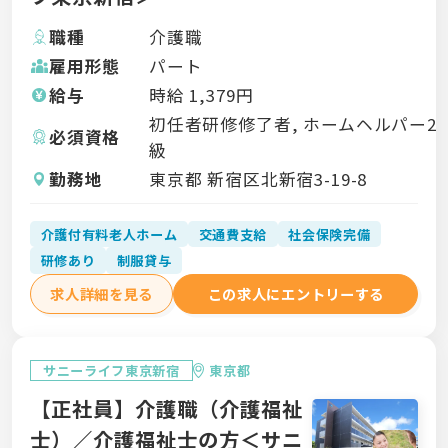
職種
介護職
雇用形態
パート
給与
時給
1,379
円
初任者研修修了者, ホームヘルパー2
必須資格
級
勤務地
東京都 新宿区北新宿3-19-8
介護付有料老人ホーム
交通費支給
社会保険完備
研修あり
制服貸与
求人詳細を見る
この求人にエントリーする
サニーライフ東京新宿
東京都
【正社員】介護職（介護福祉
士）／介護福祉士の方＜サニ