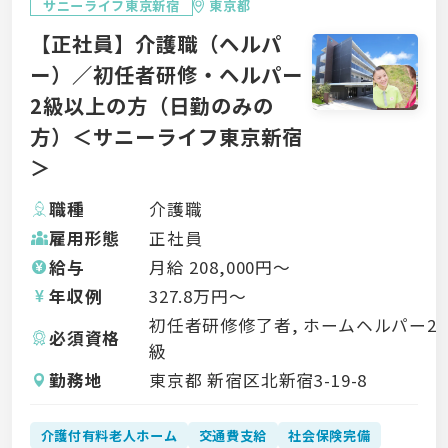
サニーライフ東京新宿
東京都
【正社員】介護職（ヘルパ
ー）／初任者研修・ヘルパー
2級以上の方（日勤のみの
方）＜サニーライフ東京新宿
＞
職種
介護職
雇用形態
正社員
給与
月給
208,000
円〜
年収例
327.8
万円〜
初任者研修修了者, ホームヘルパー2
必須資格
級
勤務地
東京都 新宿区北新宿3-19-8
介護付有料老人ホーム
交通費支給
社会保険完備