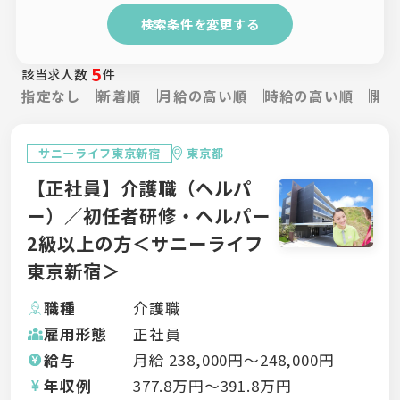
検索条件を変更する
5
該当求人数
件
指定なし
新着順
月給の高い順
時給の高い順
開設
サニーライフ東京新宿
東京都
【正社員】介護職（ヘルパ
ー）／初任者研修・ヘルパー
2級以上の方＜サニーライフ
東京新宿＞
職種
介護職
雇用形態
正社員
給与
月給
238,000
円〜
248,000
円
年収例
377.8
万円〜
391.8
万円