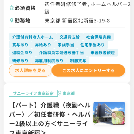
初任者研修修了者, ホームヘルパー2
必須資格
級
勤務地
東京都 新宿区北新宿3-19-8
介護付有料老人ホーム
交通費支給
社会保険完備
賞与あり
昇給あり
家族手当
住宅手当あり
退職金あり
介護職員等処遇改善手当
未経験者歓迎
研修あり
再雇用制度あり
制服貸与
求人詳細を見る
この求人にエントリーする
サニーライフ東京新宿
東京都
【パート】介護職（夜勤ヘル
パー）／初任者研修・ヘルパ
ー2級以上の方＜サニーライ
フ東京新宿＞