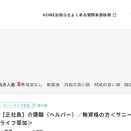
HOME
お知らせ
よくある質問
本部採用
6
当求人数
件
指定なし
新着順
月給の高い順
時給の高い順
開
サニーライフ草加
埼玉県
【正社員】介護職（ヘルパー）／無資格の方＜サニ
ライフ草加＞