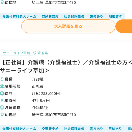
勤務地
埼玉県 草加市苗塚町470
介護付有料老人ホーム
交通費支給
社会保険完備
研修あり
制服貸与
求人詳細を見る
サニーライフ草加
埼玉県
【正社員】介護職（介護福祉士）／介護福祉士の方
サニーライフ草加＞
職種
介護職
雇用形態
正社員
給与
月給
253,000
円
年収例
471.8
万円
必須資格
介護福祉士
勤務地
埼玉県 草加市苗塚町470
介護付有料老人ホーム
交通費支給
社会保険完備
賞与あり
昇給あり
家