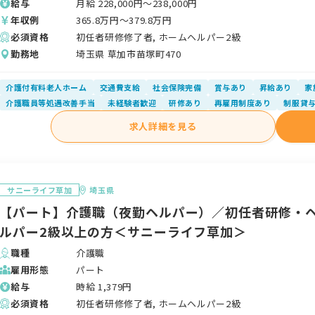
給与
月給
228,000
円〜
238,000
円
年収例
365.8
万円〜
379.8
万円
必須資格
初任者研修修了者, ホームヘルパー2級
勤務地
埼玉県 草加市苗塚町470
介護付有料老人ホーム
交通費支給
社会保険完備
賞与あり
昇給あり
家
介護職員等処遇改善手当
未経験者歓迎
研修あり
再雇用制度あり
制服貸
求人詳細を見る
サニーライフ草加
埼玉県
【パート】介護職（夜勤ヘルパー）／初任者研修・
ルパー2級以上の方＜サニーライフ草加＞
職種
介護職
雇用形態
パート
給与
時給
1,379
円
必須資格
初任者研修修了者, ホームヘルパー2級