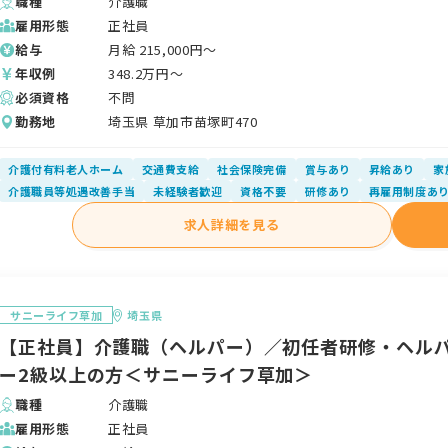
職種
介護職
雇用形態
正社員
給与
月給
215,000
円〜
年収例
348.2
万円〜
必須資格
不問
勤務地
埼玉県 草加市苗塚町470
介護付有料老人ホーム
交通費支給
社会保険完備
賞与あり
昇給あり
家
介護職員等処遇改善手当
未経験者歓迎
資格不要
研修あり
再雇用制度あ
求人詳細を見る
サニーライフ草加
埼玉県
【正社員】介護職（ヘルパー）／初任者研修・ヘル
ー2級以上の方＜サニーライフ草加＞
職種
介護職
雇用形態
正社員