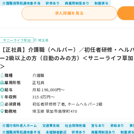
介護職員等処遇改善手当
研修あり
再雇用制度あり
制服貸与
求人詳細を見る
サニーライフ草加
埼玉県
【正社員】介護職（ヘルパー）／初任者研修・ヘル
ー2級以上の方（日勤のみの方）＜サニーライフ草加
＞
職種
介護職
雇用形態
正社員
給与
月給
198,000
円〜
年収例
315.8
万円〜
必須資格
初任者研修修了者, ホームヘルパー2級
勤務地
埼玉県 草加市苗塚町470
介護付有料老人ホーム
交通費支給
社会保険完備
賞与あり
昇給あり
家
介護職員等処遇改善手当
未経験者歓迎
研修あり
再雇用制度あり
制服貸