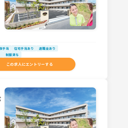
族手当
住宅手当あり
退職金あり
り
制服貸与
この求人にエントリーする
パ