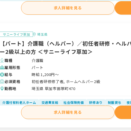
求人詳細を見る
サニーライフ草加
埼玉県
【パート】介護職（ヘルパー）／初任者研修・ヘル
ー2級以上の方 ＜サニーライフ草加＞
職種
介護職
雇用形態
パート
給与
時給
1,200
円〜
必須資格
初任者研修修了者, ホームヘルパー2級
勤務地
埼玉県 草加市苗塚町470
介護付有料老人ホーム
交通費支給
社会保険完備
研修あり
制服貸与
夜
求人詳細を見る