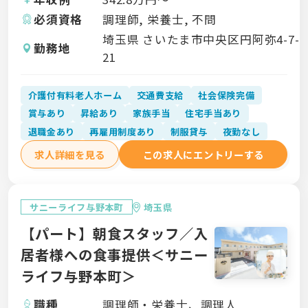
必須資格
調理師, 栄養士, 不問
埼玉県 さいたま市中央区円阿弥4-7-
勤務地
21
介護付有料老人ホーム
交通費支給
社会保険完備
賞与あり
昇給あり
家族手当
住宅手当あり
退職金あり
再雇用制度あり
制服貸与
夜勤なし
求人詳細を見る
この求人にエントリーする
サニーライフ与野本町
埼玉県
【パート】朝食スタッフ／入
居者様への食事提供＜サニー
ライフ与野本町＞
職種
調理師・栄養士、調理人