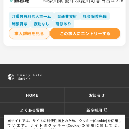
勤務地
神奈川県 愛甲郡愛川町春日台4-2-6
介護付有料老人ホーム
交通費支給
社会保険完備
制服貸与
夜勤なし
研修あり
求人詳細を見る
この求人にエントリーする
HOME
お知らせ
よくある質問
新卒採用
当サイトでは、サイトの利便性向上のため、クッキー(Cookie)を使用し
ています。
サイトのクッキー(Cookie)の使用に関しては、
プライバシーポリシー
サイトポリシー
サイトマップ