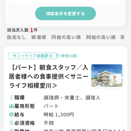
検索条件を変更する
1
該当求人数
件
指定なし
新着順
月給の高い順
時給の高い順
開設
サニーライフ相模愛川
神奈川県
【パート】朝食スタッフ／入
居者様への食事提供＜サニー
ライフ相模愛川＞
職種
調理師・栄養士、調理人
雇用形態
パート
給与
時給
1,300
円
必須資格
不問