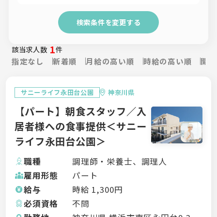
検索条件を変更する
1
該当求人数
件
指定なし
新着順
月給の高い順
時給の高い順
開設
サニーライフ永田台公園
神奈川県
【パート】朝食スタッフ／入
居者様への食事提供＜サニー
ライフ永田台公園＞
職種
調理師・栄養士、調理人
雇用形態
パート
給与
時給
1,300
円
必須資格
不問