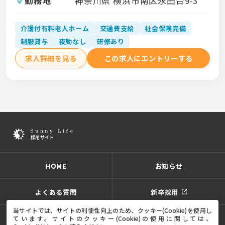
勤務地
神奈川県 横浜市南区永田台9-3
介護付有料老人ホーム
交通費支給
社会保険完備
制服貸与
夜勤なし
研修あり
求人詳細を見る
この求人にエントリーする
HOME
お知らせ
よくある質問
新卒採用
当サイトでは、サイトの利便性向上のため、クッキー(Cookie)を使用し
ています。
サイトのクッキー(Cookie)の使用に関しては、
プライバシーポリシー
サイトポリシー
サイトマップ