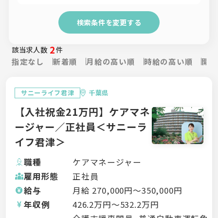
検索条件を変更する
2
該当求人数
件
指定なし
新着順
月給の高い順
時給の高い順
開設
サニーライフ君津
千葉県
【入社祝金21万円】ケアマネ
ージャー／正社員＜サニーラ
イフ君津＞
職種
ケアマネージャー
雇用形態
正社員
給与
月給
270,000
円〜
350,000
円
年収例
426.2
万円〜
532.2
万円