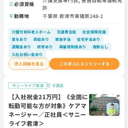
介護支援専門員, 普通自動車運転免
必須資格
許
勤務地
千葉県 君津市東猪原248-2
介護付有料老人ホーム
交通費支給
社会保険完備
賞与あり
昇給あり
家族手当
住宅手当あり
退職金あり
研修あり
再雇用制度あり
夜勤なし
入社お祝い金あり
求人詳細を見る
この求人にエントリーする
サニーライフ君津
千葉県
【入社祝金21万円】《全国に
転勤可能な方が対象》ケアマ
ネージャー／正社員＜サニー
ライフ君津＞