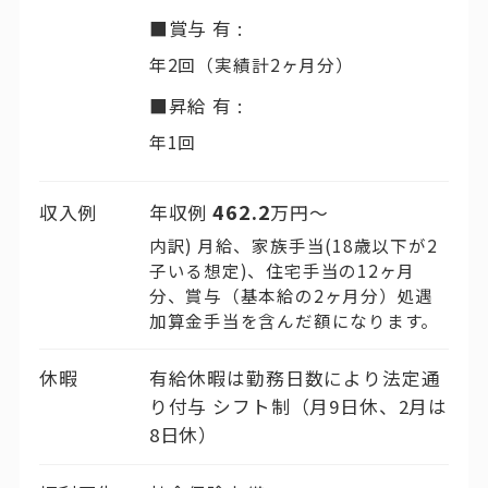
■賞与 有 :
年2回（実績計2ヶ月分）
■昇給 有 :
年1回
462.2
収入例
年収例
万円〜
内訳) 月給、家族手当(18歳以下が2
子いる想定)、住宅手当の12ヶ月
分、賞与（基本給の2ヶ月分）処遇
加算金手当を含んだ額になります。
休暇
有給休暇は勤務日数により法定通
り付与 シフト制（月9日休、2月は
8日休）