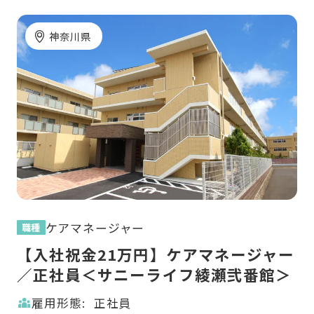
神奈川県
ケアマネージャー
職種
職
ー
【入社祝金21万円】ケアマネージャー
【
／正社員＜サニーライフ綾瀬弐番館＞
／
雇用形態:
正社員