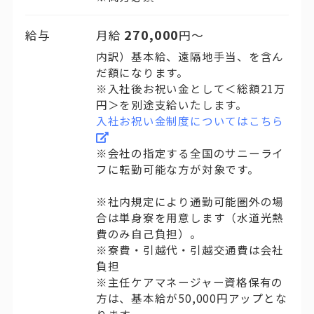
270,000
給与
月給
円〜
内訳）基本給、遠隔地手当、を含ん
だ額になります。
※入社後お祝い金として＜総額21万
円＞を別途支給いたします。
入社お祝い金制度についてはこちら
※会社の指定する全国のサニーライ
フに転勤可能な方が対象です。
※社内規定により通勤可能圏外の場
合は単身寮を用意します（水道光熱
費のみ自己負担）。
※寮費・引越代・引越交通費は会社
負担
※主任ケアマネージャー資格保有の
方は、基本給が50,000円アップとな
ります。