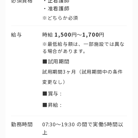
必須資格
正看護師
准看護師
※どちらか必須
1,500
1,700
給与
時給
円〜
円
※最低給与額は、一部施設では異な
る場合があります。
■試用期間
試用期間3ヶ月（試用期間中の条件
変更なし）
■賞与 :
■昇給 :
勤務時間
07:30〜19:30 の間で実働5時間以
上