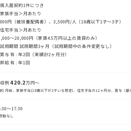
規入居契約1件につき
家族手当＞月あたり
,000円（被扶養配偶者）、3,500円/人（18歳以下1子〜3子）
住宅手当＞月あたり
0,000～20,000円（家賃4.5万円以上の賃貸のみ）
■試用期間
試用期間3ヶ月（試用期間中の条件変更なし）
賞与 有 :
年2回（実績計2ヶ月分）
昇給 有 :
年1回
420.2
年収例
万円〜
訳) 月給、家族手当(18歳以下が2子いる想定)、住宅手当の12ヶ月分、賞与（
8:30〜17:30
夜勤なし