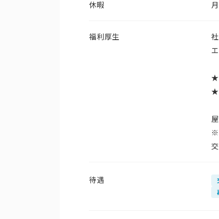
休暇
月
福利厚生
社
エ
★
★
※
交
待遇