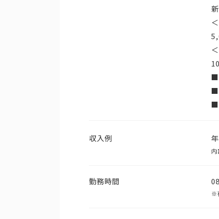
新
＜
5
＜
1
■
■
収入例
内
勤務時間
0
※