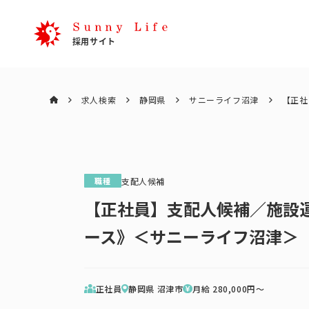
求人検索
静岡県
サニーライフ沼津
【正社
職種
支配人候補
【正社員】支配人候補／施設運
ース》＜サニーライフ沼津＞
正社員
静岡県 沼津市
月給
280,000
円〜