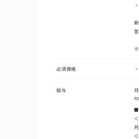
・
新
営
※
必須資格
給与
内
■
＜
月
＜