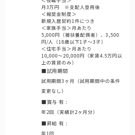
月3万円 ※支配人登用後
＜報奨金制度＞
新規入居契約1件につき
＜家族手当＞月あたり
5,000円（被扶養配偶者）、3,500
円/人（18歳以下1子〜3子）
＜住宅手当＞月あたり
10,000～20,000円（家賃4.5万円以
上の賃貸のみ）
■試用期間
試用期間3ヶ月（試用期間中の条件
変更なし）
■賞与 有 :
年2回（実績計2ヶ月分）
■昇給 有 :
年1回