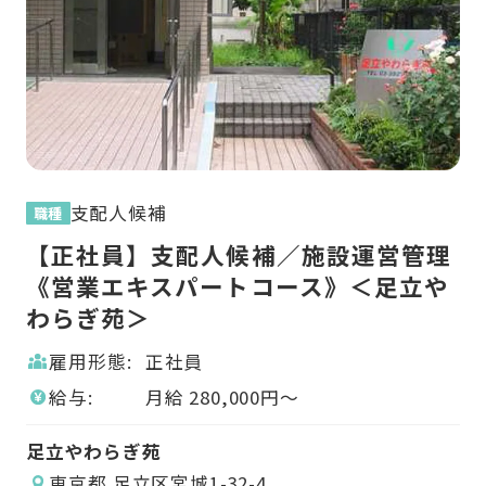
支配人候補
職種
職
理
【正社員】支配人候補／施設運営管理
【
ー
《営業エキスパートコース》＜足立や
《
わらぎ苑＞
ラ
雇用形態:
正社員
給与:
月給
280,000
円〜
足立やわらぎ苑
サ
東京都 足立区宮城1-32-4