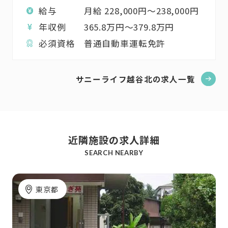
給与
月給
228,000
円〜
238,000
円
年収例
365.8
万円〜
379.8
万円
必須資格
普通自動車運転免許
サニーライフ越谷北の求人一覧
近隣施設の求人詳細
SEARCH NEARBY
東京都