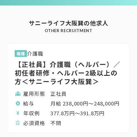
サニーライフ大阪巽の他求人
OTHER RECRUITMENT
介護職
職種
【正社員】介護職（ヘルパー）／
初任者研修・ヘルパー2級以上の
方＜サニーライフ大阪巽＞
雇用形態
正社員
給与
月給
238,000
円〜
248,000
円
年収例
377.8
万円〜
391.8
万円
必須資格
不問