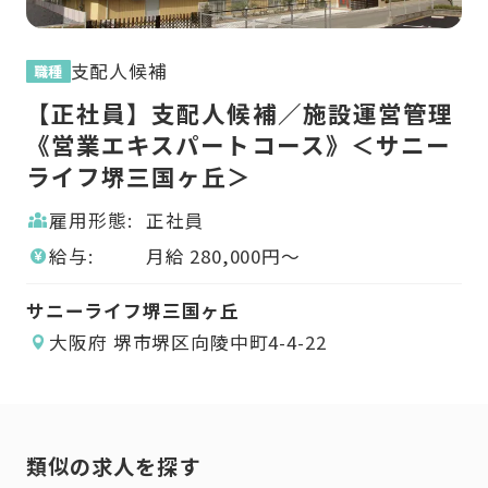
支配人候補
職種
職
【正社員】支配人候補／施設運営管理
理
【
《営業エキスパートコース》＜サニー
ー
《
ライフ堺三国ヶ丘＞
ラ
雇用形態:
正社員
給与:
月給
280,000
円〜
サニーライフ堺三国ヶ丘
サ
大阪府 堺市堺区向陵中町4-4-22
類似の求人を探す